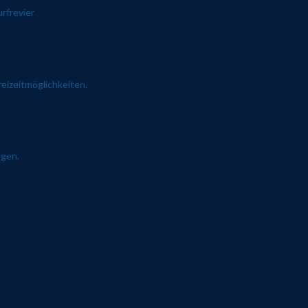
rfrevier
eizeitmöglichkeiten.
ngen.