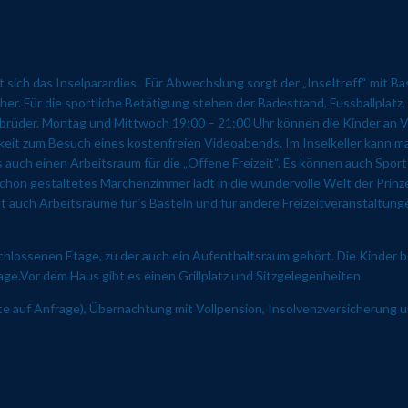
ch das Inselparardies. Für Abwechslung sorgt der „Inseltreff“ mit Baste
er. Für die sportliche Betätigung stehen der Badestrand, Fussballplatz,
lbrüder. Montag und Mittwoch 19:00 – 21:00 Uhr können die Kinder an V
hkeit zum Besuch eines kostenfreien Videoabends. Im Inselkeller kann man
es auch einen Arbeitsraum für die „Offene Freizeit“. Es können auch Spo
schön gestaltetes Märchenzimmer lädt in die wundervolle Welt der Pri
bt auch Arbeitsräume für´s Basteln und für andere Freizeitveranstaltung
chlossenen Etage, zu der auch ein Aufenthaltsraum gehört. Die Kinder
age.Vor dem Haus gibt es einen Grillplatz und Sitzgelegenheiten
 auf Anfrage), Übernachtung mit Vollpension, Insolvenzversicherung und