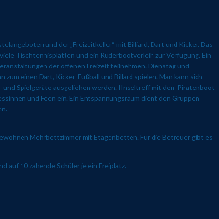
langeboten und der „Freizeitkeller“ mit Billiard, Dart und Kicker. Das
 viele Tischtennisplatten und ein Ruderbootverleih zur Verfügung. Ein
eranstaltungen der offenen Freizeit teilnehmen. Dienstag und
 zum einen Dart, Kicker-Fußball und Billard spielen. Man kann sich
rt- und Spielgeräte ausgeliehen werden. IInseltreff mit dem Piratenboot
nzessinnen und Feen ein. Ein Entspannungsraum dient den Gruppen
en.
 bewohnen Mehrbettzimmer mit Etagenbetten. Für die Betreuer gibt es
 auf 10 zahende Schüler je ein Freiplatz.