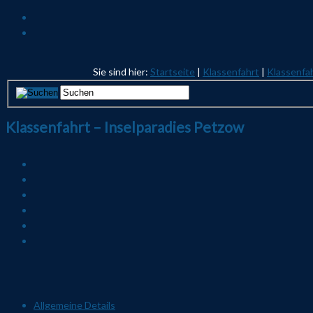
Sie sind hier:
Startseite
|
Klassenfahrt
|
Klassenfah
Klassenfahrt – Inselparadies Petzow
Allgemeine Details