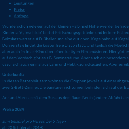
Leistungen
Preise
Anfrage
Wunderschön gelegen auf der kleinen Halbinsel Hohenwerder befindet si
Kindercafé „Inselclub“ bietet Erfrischungsgetränke und leckere Eisbech
Bolzplatz wartet auf Fußballer und eine out door–Kegelbahn auf Kege
Donnerstag findet die kostenfreie Disco statt. Und täglich die Möglic
aber auch im Insel-Kino über einen lustigen Film amüsieren. Hier gibt 
auf dem Vordach gibt es z.B. Seminarräume. Aber auch ein besonders 
dazu, sich auch einmal aus Lärm und Hektik zurückzuziehen. Aber es gi
Unterkunft:
In diesen Bettenhäusern wohnen die Gruppen jeweils auf einer abges
zwei 2-Bett-Zimmer. Die Sanitäreinrichtungen befinden sich auf der Et
An- und Abreise mit dem Bus aus dem Raum Berlin (andere Abfahrtsorte
Preise 2024
zum Beispiel pro Person bei 5 Tagen
ab 20 Schüler ab 204 €