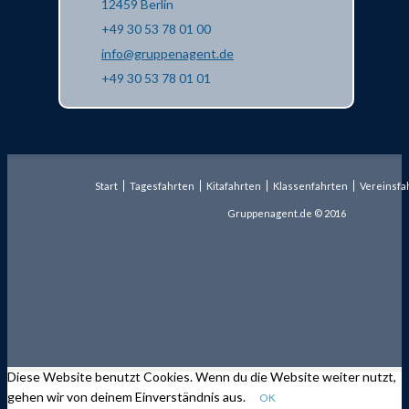
12459 Berlin
+49 30 53 78 01 00
info@gruppenagent.de
+49 30 53 78 01 01
Start
Tagesfahrten
Kitafahrten
Klassenfahrten
Vereinsfa
Gruppenagent.de © 2016
Diese Website benutzt Cookies. Wenn du die Website weiter nutzt,
gehen wir von deinem Einverständnis aus.
OK