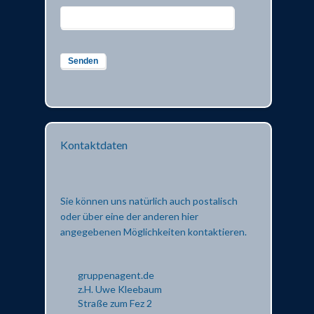
Kontaktdaten
Sie können uns natürlich auch postalisch
oder über eine der anderen hier
angegebenen Möglichkeiten kontaktieren.
gruppenagent.de
z.H. Uwe Kleebaum
Straße zum Fez 2