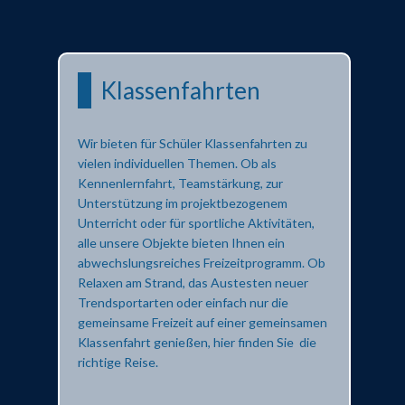
Klassenfahrten
Wir bieten für Schüler Klassenfahrten zu
vielen individuellen Themen. Ob als
Kennenlernfahrt, Teamstärkung, zur
Unterstützung im projektbezogenem
Unterricht oder für sportliche Aktivitäten,
alle unsere Objekte bieten Ihnen ein
abwechslungsreiches Freizeitprogramm. Ob
Relaxen am Strand, das Austesten neuer
Trendsportarten oder einfach nur die
gemeinsame Freizeit auf einer gemeinsamen
Klassenfahrt genießen, hier finden Sie die
richtige Reise.