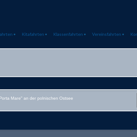
ahrten
Kitafahrten
Klassenfahrten
Vereinsfahrten
Ko
"Porta Mare" an der polnischen Ostsee